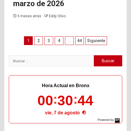
marzo de 2026
5 meses atrás
Eddy Olivo
Paginación
1
2
3
4
…
44
Siguiente
de
entradas
Buscar:
Hora Actual en Bronx
00
30
46
vie, 7 de agosto
Powered by
DaysPedia.com