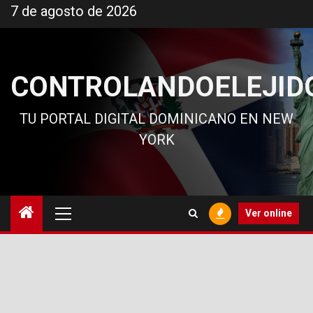
Ir
7 de agosto de 2026
al
contenido
CONTROLANDOELEJID
TU PORTAL DIGITAL DOMINICANO EN NEW
YORK
Menú
Ver online
principal