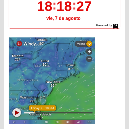
18
18
29
vie, 7 de agosto
Powered by
DaysPedia.com