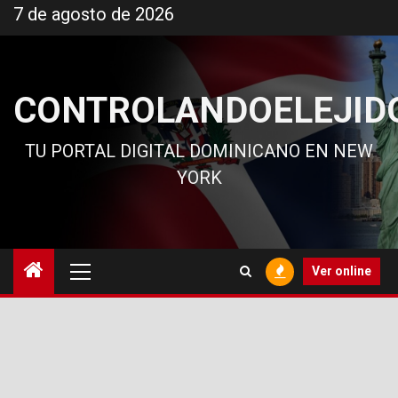
Ir
7 de agosto de 2026
al
contenido
CONTROLANDOELEJID
TU PORTAL DIGITAL DOMINICANO EN NEW
YORK
Menú
Ver online
principal