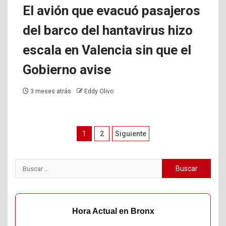
El avión que evacuó pasajeros
del barco del hantavirus hizo
escala en Valencia sin que el
Gobierno avise
3 meses atrás
Eddy Olivo
Paginación
1
2
Siguiente
de
entradas
Buscar:
Hora Actual en Bronx