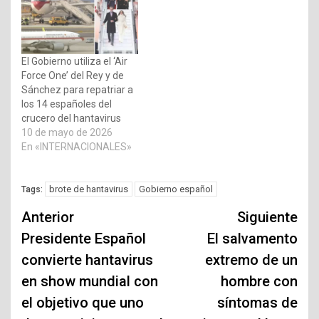
El Gobierno utiliza el ‘Air
Force One’ del Rey y de
Sánchez para repatriar a
los 14 españoles del
crucero del hantavirus
10 de mayo de 2026
En «INTERNACIONALES»
brote de hantavirus
Gobierno español
Tags:
Navegación
Anterior
Siguiente
de
Presidente Español
El salvamento
convierte hantavirus
extremo de un
entradas
en show mundial con
hombre con
el objetivo que uno
síntomas de