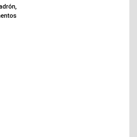
adrón,
mentos