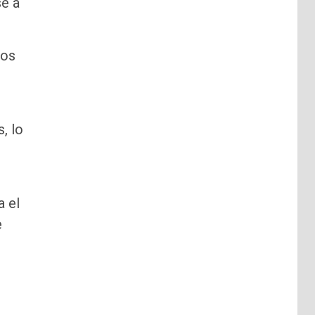
se a
los
, lo
a el
e