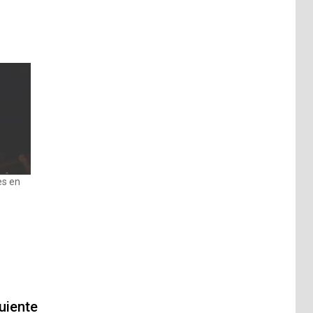
es en
uiente