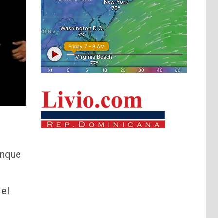
unque
 el