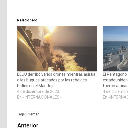
Relacionado
EEUU derribó varios drones mientras asistía
El Pentágono 
a los buques atacados por los rebeldes
estadounidens
hutíes en el Mar Rojo
fueron atacad
4 de diciembre de 2023
4 de diciembr
En «INTERNACIONALES»
En «INTERNA
Yemen
Tags:
Navegación
Anterior