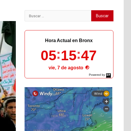
Buscar:
Hora Actual en Bronx
05
15
48
vie, 7 de agosto
Powered by
DaysPedia.com