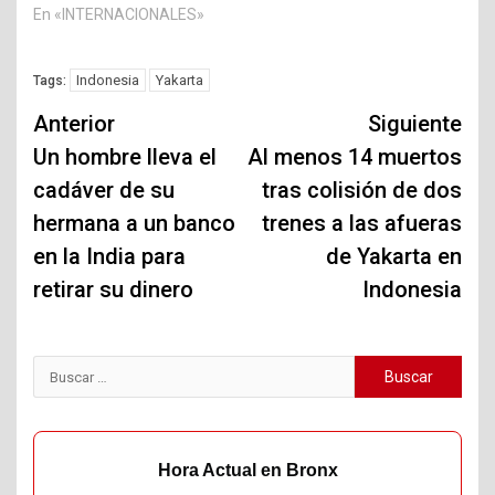
En «INTERNACIONALES»
Indonesia
Yakarta
Tags:
Navegación
Anterior
Siguiente
de
Un hombre lleva el
Al menos 14 muertos
cadáver de su
tras colisión de dos
entradas
hermana a un banco
trenes a las afueras
en la India para
de Yakarta en
retirar su dinero
Indonesia
Buscar:
Hora Actual en Bronx