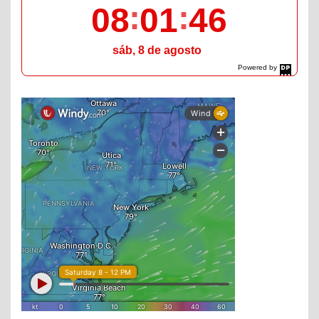
08
01
47
sáb, 8 de agosto
Powered by
DaysPedia.com