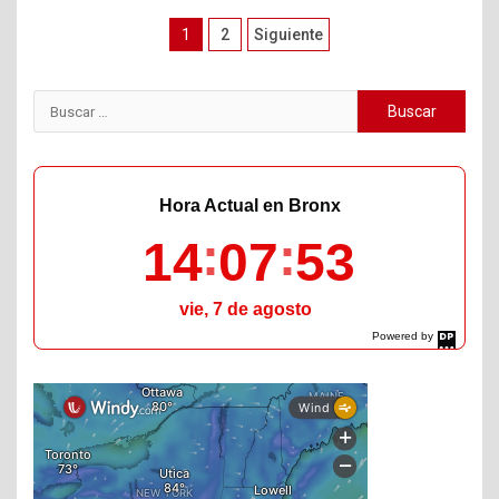
Paginación
1
2
Siguiente
de
entradas
Buscar:
Hora Actual en Bronx
14
07
55
vie, 7 de agosto
Powered by
DaysPedia.com