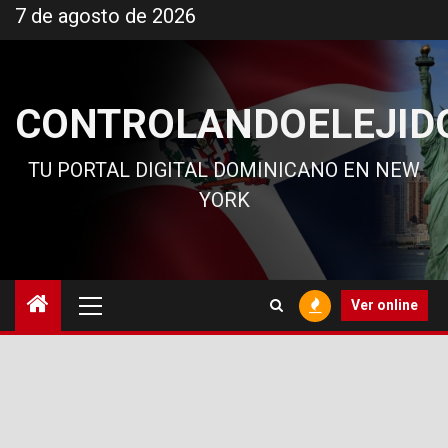
Ir
7 de agosto de 2026
al
contenido
CONTROLANDOELEJID
TU PORTAL DIGITAL DOMINICANO EN NEW
YORK
Menú
Ver online
principal