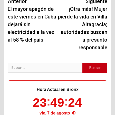
Navegación
Anterior
Siguiente
de
El mayor apagón de
¡Otra más! Mujer
este viernes en Cuba
pierde la vida en Villa
entradas
dejará sin
Altagracia;
electricidad a la vez
autoridades buscan
al 58 % del país
a presunto
responsable
Buscar:
Hora Actual en Bronx
23
49
25
vie, 7 de agosto