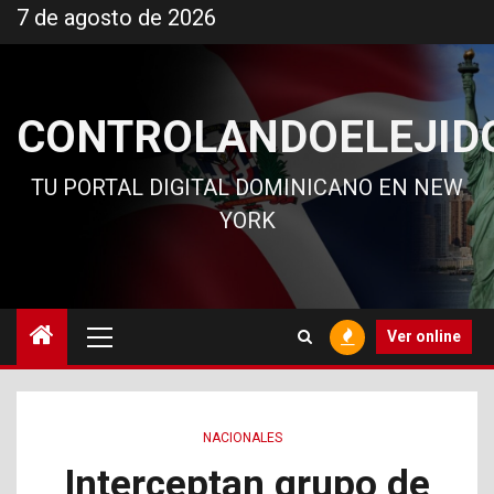
Ir
7 de agosto de 2026
al
contenido
CONTROLANDOELEJID
TU PORTAL DIGITAL DOMINICANO EN NEW
YORK
Menú
Ver online
principal
NACIONALES
Interceptan grupo de