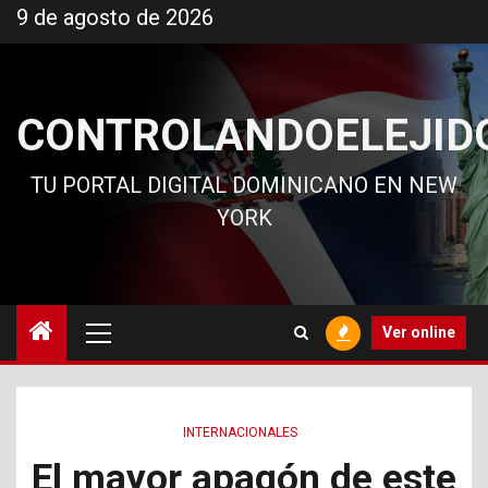
Ir
9 de agosto de 2026
al
contenido
CONTROLANDOELEJID
TU PORTAL DIGITAL DOMINICANO EN NEW
YORK
Menú
Ver online
principal
INTERNACIONALES
El mayor apagón de este