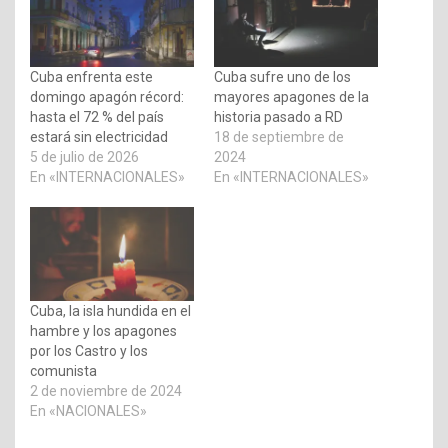
Cuba enfrenta este
Cuba sufre uno de los
domingo apagón récord:
mayores apagones de la
hasta el 72 % del país
historia pasado a RD
estará sin electricidad
18 de septiembre de
5 de julio de 2026
2024
En «INTERNACIONALES»
En «INTERNACIONALES»
Cuba, la isla hundida en el
hambre y los apagones
por los Castro y los
comunista
2 de noviembre de 2024
En «NACIONALES»