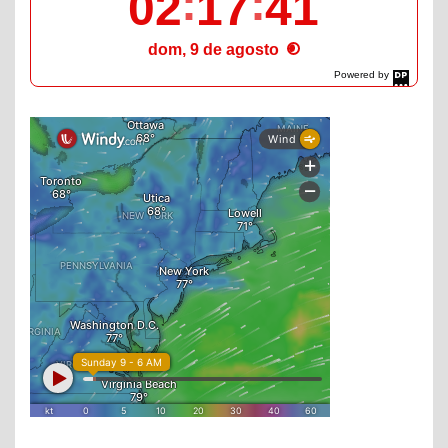
02
17
42
dom, 9 de agosto
Powered by
DaysPedia.com