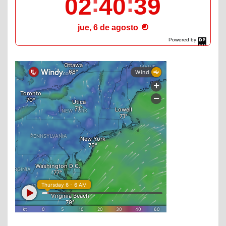
02
40
40
jue, 6 de agosto
Powered by
DaysPedia.com