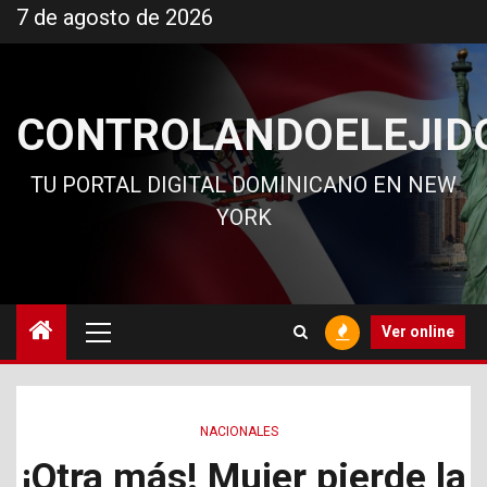
Ir
7 de agosto de 2026
al
contenido
CONTROLANDOELEJID
TU PORTAL DIGITAL DOMINICANO EN NEW
YORK
Menú
Ver online
principal
NACIONALES
¡Otra más! Mujer pierde la