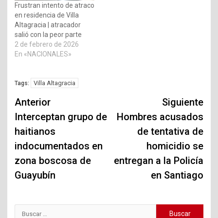
Frustran intento de atraco
en residencia de Villa
Altagracia | atracador
salió con la peor parte
2 de febrero de 2026
En «NACIONALES»
Villa Altagracia
Tags:
Navegación
Anterior
Siguiente
de
Interceptan grupo de
Hombres acusados
haitianos
de tentativa de
entradas
indocumentados en
homicidio se
zona boscosa de
entregan a la Policía
Guayubín
en Santiago
Buscar: