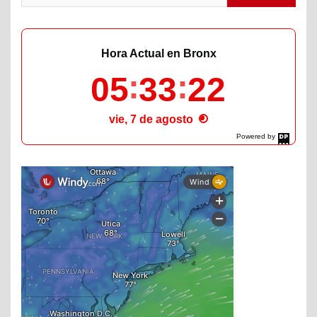
Hora Actual en Bronx
05
33
23
vie, 7 de agosto
Powered by
DaysPedia.com