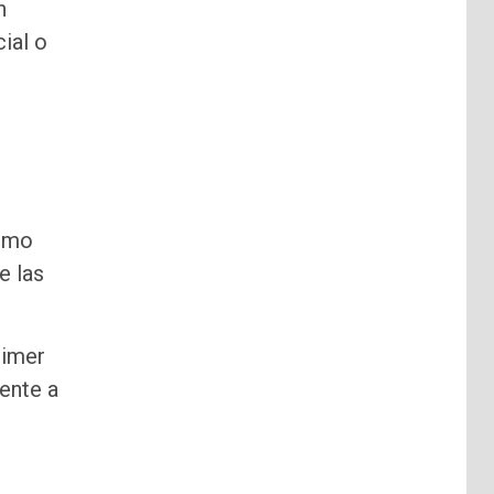
n
ial o
ismo
e las
rimer
ente a