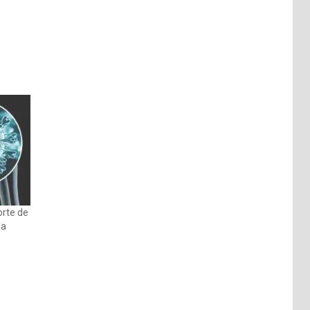
orte de
ia