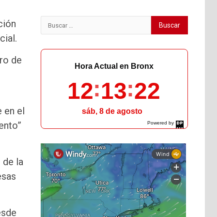
Buscar:
ción
cial.
ero de
Hora Actual en Bronx
12
13
23
 en el
sáb, 8 de agosto
ento”
Powered by
DaysPedia.com
 de la
esas
esde