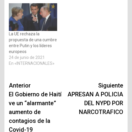
La UE rechaza la
propuesta de una cumbre
entre Putin y los líderes
europeos
24 de junio de 2021
En «INTERNACIONALES»
Navegación
Anterior
Siguiente
de
El Gobierno de Haití
APRESAN A POLICIA
ve un “alarmante”
DEL NYPD POR
entradas
aumento de
NARCOTRAFICO
contagios de la
Covid-19