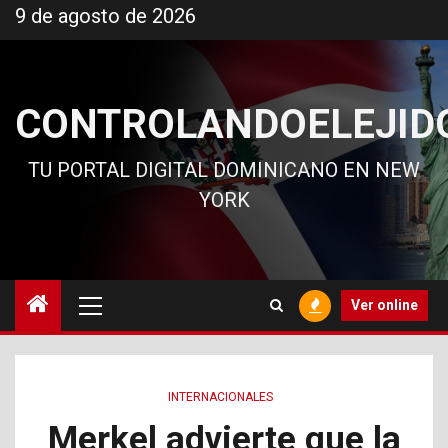
Ir
9 de agosto de 2026
al
contenido
CONTROLANDOELEJID
TU PORTAL DIGITAL DOMINICANO EN NEW
YORK
Menú
Ver online
principal
INTERNACIONALES
Merkel advierte que la