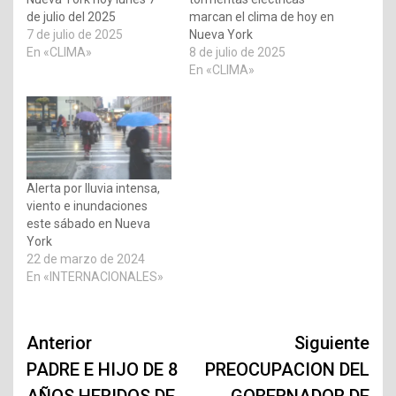
de julio del 2025
marcan el clima de hoy en
7 de julio de 2025
Nueva York
En «CLIMA»
8 de julio de 2025
En «CLIMA»
Alerta por lluvia intensa,
viento e inundaciones
este sábado en Nueva
York
22 de marzo de 2024
En «INTERNACIONALES»
Navegación
Anterior
Siguiente
de
PADRE E HIJO DE 8
PREOCUPACION DEL
AÑOS HERIDOS DE
GOBERNADOR DE