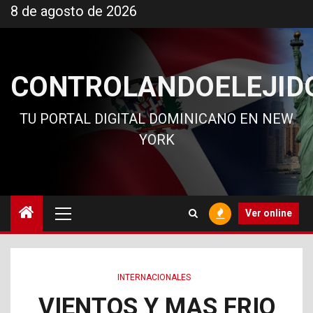
Ir
8 de agosto de 2026
al
contenido
CONTROLANDOELEJID
TU PORTAL DIGITAL DOMINICANO EN NEW
YORK
Menú
Ver online
principal
INTERNACIONALES
VIENTOS Y MAS FRIO