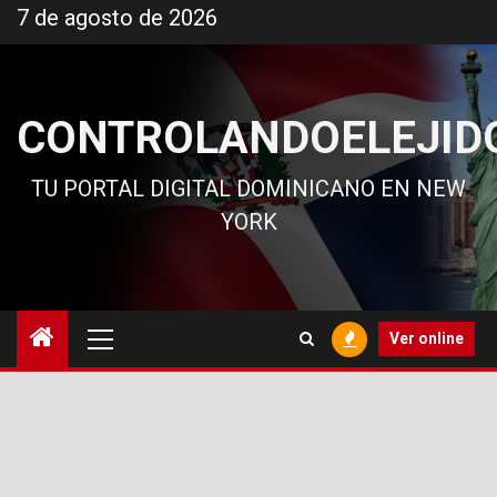
Ir
7 de agosto de 2026
al
contenido
CONTROLANDOELEJID
TU PORTAL DIGITAL DOMINICANO EN NEW
YORK
Menú
Ver online
principal