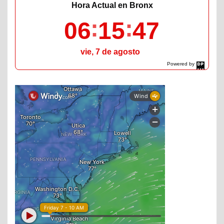
Hora Actual en Bronx
06
15
48
vie, 7 de agosto
Powered by
DaysPedia.com