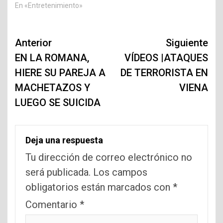
En «Entretenimiento»
Navegación
Anterior
Siguiente
de
EN LA ROMANA,
VÍDEOS |ATAQUES
HIERE SU PAREJA A
DE TERRORISTA EN
entradas
MACHETAZOS Y
VIENA
LUEGO SE SUICIDA
Deja una respuesta
Tu dirección de correo electrónico no
será publicada.
Los campos
obligatorios están marcados con
*
Comentario
*