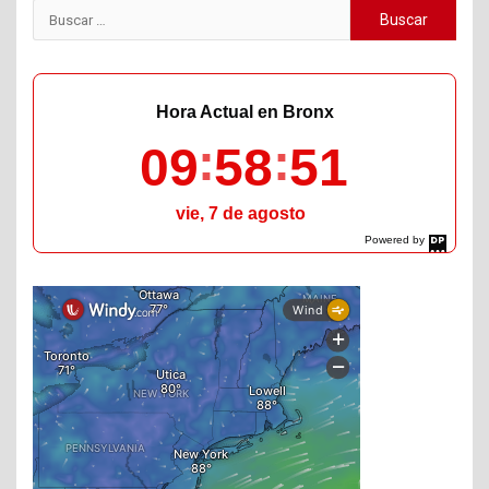
Buscar:
Hora Actual en Bronx
09
58
52
vie, 7 de agosto
Powered by
DaysPedia.com