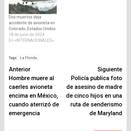
Dos muertos deja
accidente de avioneta en
Colorado, Estados Unidos
18 de junio de 2024
En «INTERNACIONALES»
La Florida
Tags:
Navegación
Anterior
Siguiente
de
Hombre muere al
Policía publica foto
caerles avioneta
de asesino de madre
entradas
encima en México,
de cinco hijos en una
cuando aterrizó de
ruta de senderismo
emergencia
de Maryland