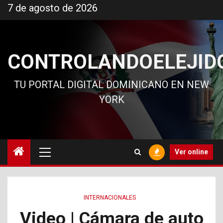
Ir
7 de agosto de 2026
al
contenido
CONTROLANDOELEJID
TU PORTAL DIGITAL DOMINICANO EN NEW
YORK
Menú
Ver online
principal
INTERNACIONALES
Video | Cámara de auto