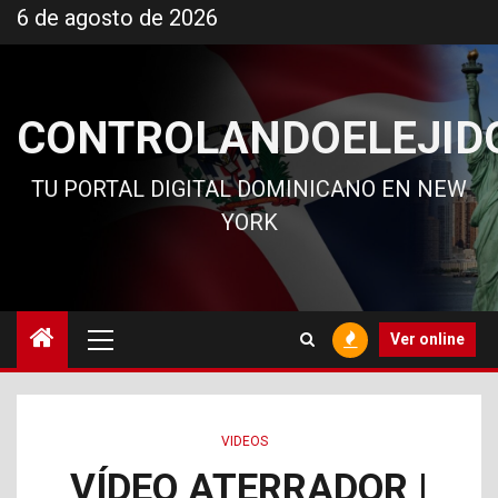
Ir
6 de agosto de 2026
al
contenido
CONTROLANDOELEJID
TU PORTAL DIGITAL DOMINICANO EN NEW
YORK
Menú
Ver online
principal
VIDEOS
VÍDEO ATERRADOR |