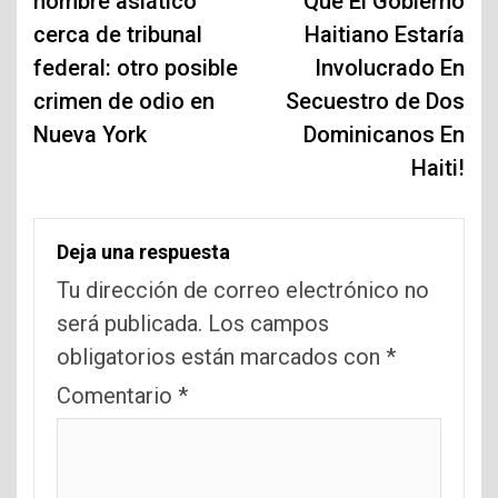
hombre asiático
Que El Gobierno
entradas
cerca de tribunal
Haitiano Estaría
federal: otro posible
Involucrado En
crimen de odio en
Secuestro de Dos
Nueva York
Dominicanos En
Haiti!
Deja una respuesta
Tu dirección de correo electrónico no
será publicada.
Los campos
obligatorios están marcados con
*
Comentario
*