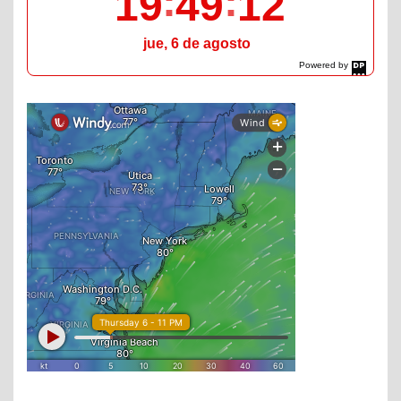
19
49
13
jue, 6 de agosto
Powered by
DaysPedia.com