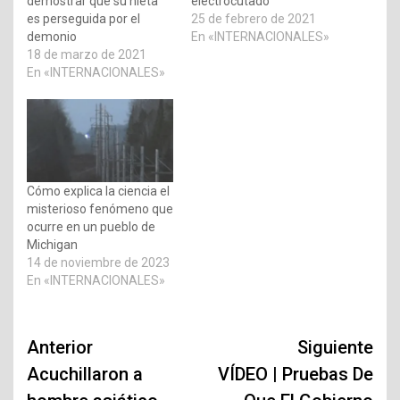
demostrar que su nieta
electrocutado
es perseguida por el
25 de febrero de 2021
demonio
En «INTERNACIONALES»
18 de marzo de 2021
En «INTERNACIONALES»
Cómo explica la ciencia el
misterioso fenómeno que
ocurre en un pueblo de
Michigan
14 de noviembre de 2023
En «INTERNACIONALES»
Navegación
Anterior
Siguiente
de
Acuchillaron a
VÍDEO | Pruebas De