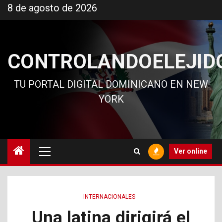
Ir
8 de agosto de 2026
al
contenido
CONTROLANDOELEJID
TU PORTAL DIGITAL DOMINICANO EN NEW
YORK
Menú
Ver online
principal
INTERNACIONALES
Una latina dirigirá el