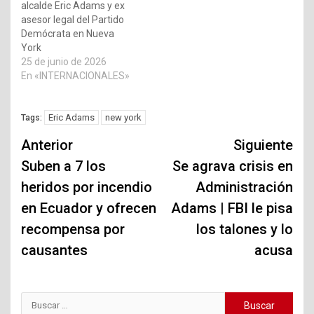
alcalde Eric Adams y ex
asesor legal del Partido
Demócrata en Nueva
York
25 de junio de 2026
En «INTERNACIONALES»
Eric Adams
new york
Tags:
Navegación
Anterior
Siguiente
de
Suben a 7 los
Se agrava crisis en
heridos por incendio
Administración
entradas
en Ecuador y ofrecen
Adams | FBI le pisa
recompensa por
los talones y lo
causantes
acusa
Buscar: