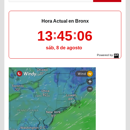
Hora Actual en Bronx
13
45
08
sáb, 8 de agosto
Powered by
DaysPedia.com