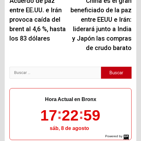
de
Acuerdo de paz
China es el gran
entre EE.UU. e Irán
beneficiado de la paz
entradas
provoca caída del
entre EEUU e Irán:
brent al 4,6 %, hasta
liderará junto a India
los 83 dólares
y Japón las compras
de crudo barato
Buscar:
Hora Actual en Bronx
17
23
00
sáb, 8 de agosto
Powered by
DaysPedia.com