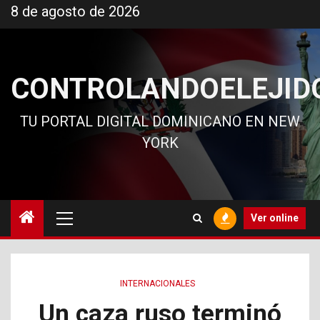
Ir
8 de agosto de 2026
al
contenido
CONTROLANDOELEJID
TU PORTAL DIGITAL DOMINICANO EN NEW
YORK
Menú
Ver online
principal
INTERNACIONALES
Un caza ruso terminó