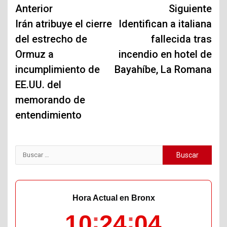
Navegación
Anterior
Siguiente
de
Irán atribuye el cierre
Identifican a italiana
del estrecho de
fallecida tras
entradas
Ormuz a
incendio en hotel de
incumplimiento de
Bayahíbe, La Romana
EE.UU. del
memorando de
entendimiento
Buscar:
Hora Actual en Bronx
10
24
05