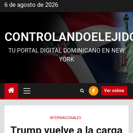
Ir
6 de agosto de 2026
al
contenido
CONTROLANDOELEJID
TU PORTAL DIGITAL DOMINICANO EN NEW
YORK
Menú
Ver online
principal
INTERNACIONALES
Trump vuelve a la carga