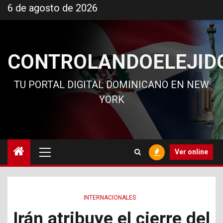
Ir
6 de agosto de 2026
al
contenido
CONTROLANDOELEJID
TU PORTAL DIGITAL DOMINICANO EN NEW
YORK
Menú
Ver online
principal
INTERNACIONALES
Irán atribuye el cierre del