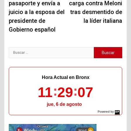
pasaporte y envía a
carga contra Meloni
entradas
juicio a la esposa del
tras desmentido de
presidente de
la líder italiana
Gobierno español
Buscar:
Hora Actual en Bronx
11
29
08
jue, 6 de agosto
Powered by
DaysPedia.com