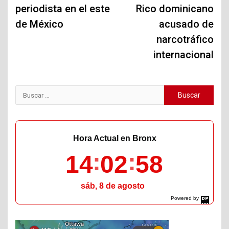
periodista en el este
Rico dominicano
entradas
de México
acusado de
narcotráfico
internacional
Buscar:
Hora Actual en Bronx
14
02
59
sáb, 8 de agosto
Powered by
DaysPedia.com