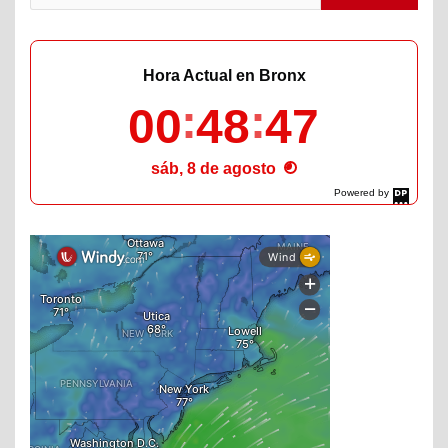
Hora Actual en Bronx
00
48
48
sáb, 8 de agosto
Powered by
DaysPedia.com