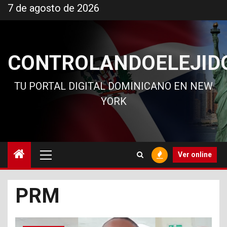
Ir
7 de agosto de 2026
al
contenido
CONTROLANDOELEJID
TU PORTAL DIGITAL DOMINICANO EN NEW
YORK
Menú
Ver online
principal
PRM