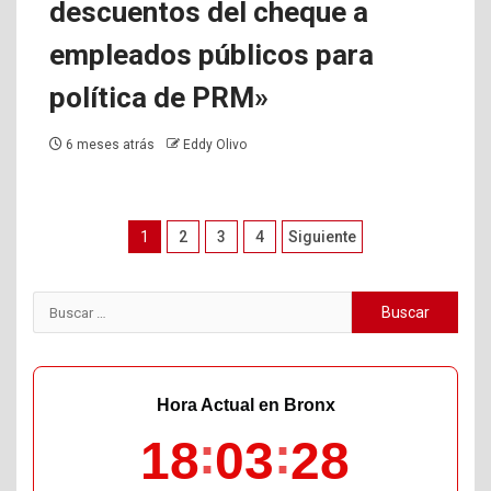
descuentos del cheque a
empleados públicos para
política de PRM»
6 meses atrás
Eddy Olivo
Paginación
1
2
3
4
Siguiente
de
entradas
Buscar:
Hora Actual en Bronx
18
03
29