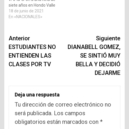
siete años en Hondo Valle
18 de junio de 2021
En «NACIONALES»
Navegación
Anterior
Siguiente
de
ESTUDIANTES NO
DIANABELL GOMEZ,
ENTIENDEN LAS
SE SINTIÓ MUY
entradas
CLASES POR TV
BELLA Y DECIDIÓ
DEJARME
Deja una respuesta
Tu dirección de correo electrónico no
será publicada.
Los campos
obligatorios están marcados con
*