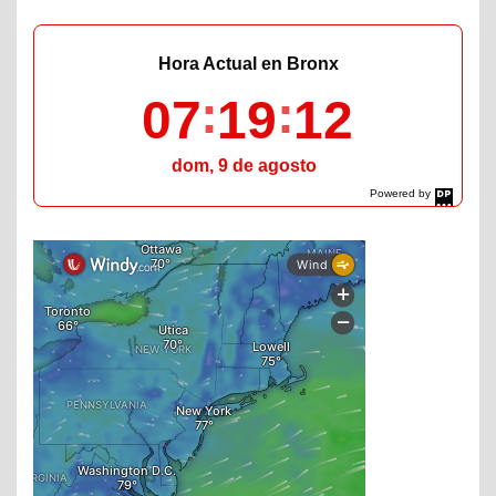
Hora Actual en Bronx
07
19
14
dom, 9 de agosto
Powered by
DaysPedia.com