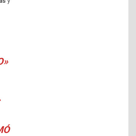
ías
y
O»
MÓ