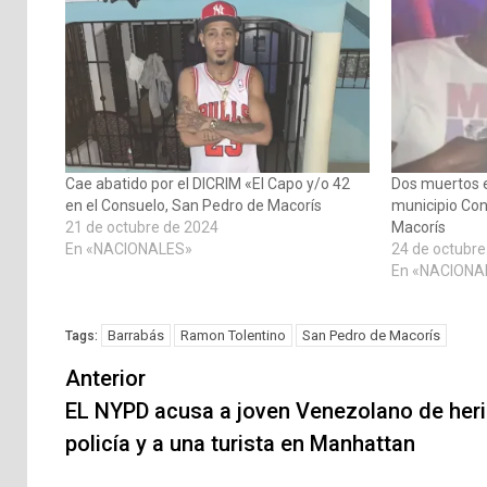
Cae abatido por el DICRIM «El Capo y/o 42
Dos muertos 
en el Consuelo, San Pedro de Macorís
municipio Co
21 de octubre de 2024
Macorís
En «NACIONALES»
24 de octubre
En «NACIONA
Barrabás
Ramon Tolentino
San Pedro de Macorís
Tags:
Navegación
Anterior
de
EL NYPD acusa a joven Venezolano de heri
policía y a una turista en Manhattan
entradas