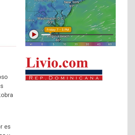
oso
os
zobra
r es