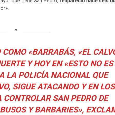
mayor que tiene San Pedro,
reapareció hace seis d
or».
 COMO «BARRABÁS, «EL CALV
MUERTE Y HOY EN «ESTO NO ES
A LA POLICÍA NACIONAL QUE
VO, SIGUE ATACANDO Y EN LOS
A CONTROLAR SAN PEDRO DE
ABUSOS Y BARBARIES», EXCLA