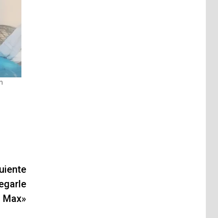
n
uiente
regarle
o Max»