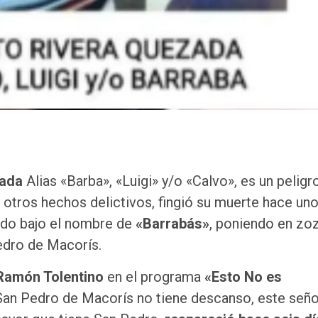
zada
Alias «Barba», «Luigi» y/o «Calvo», es un peligr
y otros hechos delictivos, fingió su muerte hace un
do bajo el nombre de
«Barrabás»
, poniendo en zo
edro de Macorís.
 Ramón Tolentino
en el programa
«Esto No es
San Pedro de Macorís no tiene descanso, este seño