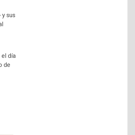
 y sus
al
 el día
o de