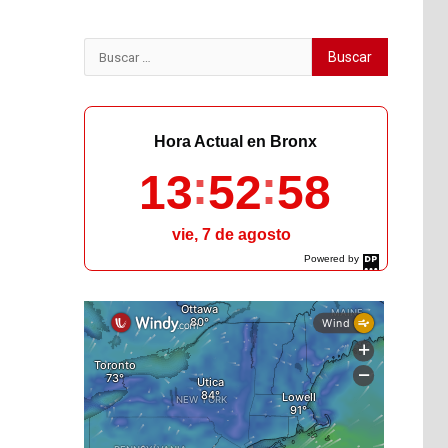
Buscar:
Hora Actual en Bronx
13
52
59
vie, 7 de agosto
Powered by
DaysPedia.com