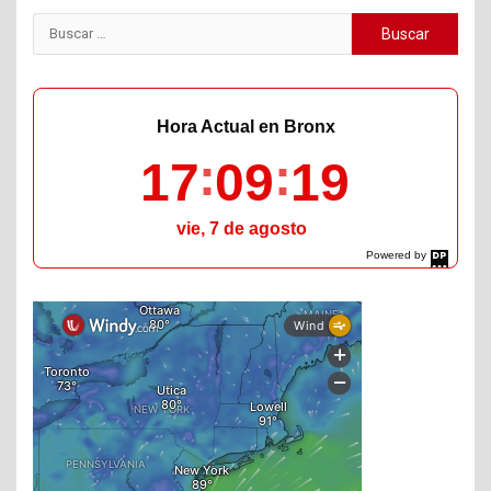
Buscar:
Hora Actual en Bronx
17
09
20
vie, 7 de agosto
Powered by
DaysPedia.com