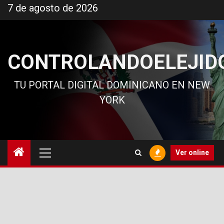
Ir
7 de agosto de 2026
al
contenido
CONTROLANDOELEJID
TU PORTAL DIGITAL DOMINICANO EN NEW
YORK
Menú
Ver online
principal