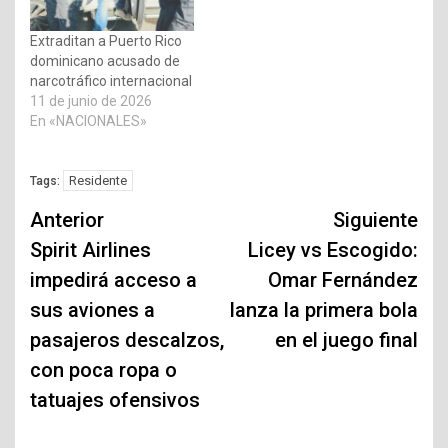
Extraditan a Puerto Rico
dominicano acusado de
narcotráfico internacional
11 de junio de 2026
En «NACIONALES»
Residente
Tags:
Navegación
Anterior
Siguiente
de
Spirit Airlines
Licey vs Escogido:
impedirá acceso a
Omar Fernández
entradas
sus aviones a
lanza la primera bola
pasajeros descalzos,
en el juego final
con poca ropa o
tatuajes ofensivos