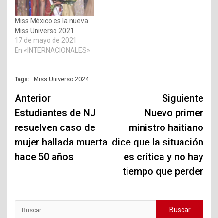
Miss México es la nueva
Miss Universo 2021
17 de mayo de 2021
En «INTERNACIONALES»
Miss Universo 2024
Tags:
Navegación
Anterior
Siguiente
de
Estudiantes de NJ
Nuevo primer
resuelven caso de
ministro haitiano
entradas
mujer hallada muerta
dice que la situación
hace 50 años
es crítica y no hay
tiempo que perder
Buscar: