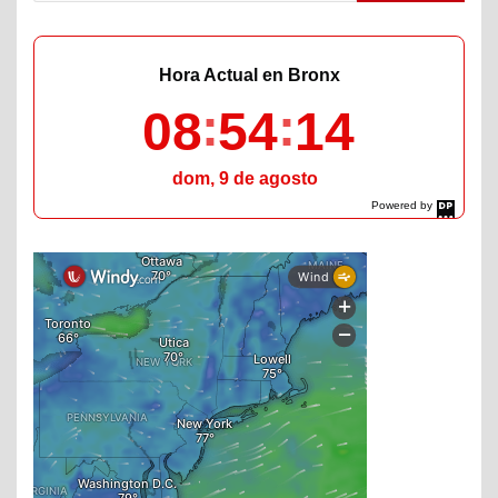
Hora Actual en Bronx
08
54
15
dom, 9 de agosto
Powered by
DaysPedia.com