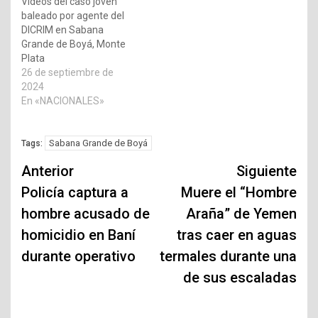
Videos del caso joven
baleado por agente del
DICRIM en Sabana
Grande de Boyá, Monte
Plata
26 de septiembre de
2024
En «NACIONALES»
Sabana Grande de Boyá
Tags:
Navegación
Anterior
Siguiente
de
Policía captura a
Muere el “Hombre
hombre acusado de
Araña” de Yemen
entradas
homicidio en Baní
tras caer en aguas
durante operativo
termales durante una
de sus escaladas