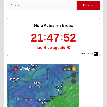
Buscar:
Hora Actual en Bronx
21
47
53
jue, 6 de agosto
Powered by
DaysPedia.com