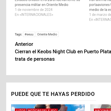
presencia militar en Oriente Medio
portaaviones
1 de noviembre de 2024
medio de la e
En «INTERNACIONALES»
1 de marzo d
En «INTERNA
#eeuu
Oriente Medio
Tags:
Navegación
Anterior
de
Cierran el Keobs Night Club en Puerto Plat
trata de personas
entradas
PUEDE QUE TE HAYAS PERDIDO
LUTOS
NOTICIAS DEL EJIDO
NACIONAL