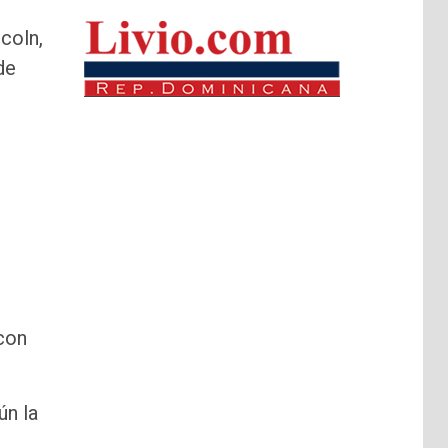
coln,
de
 con
ún la