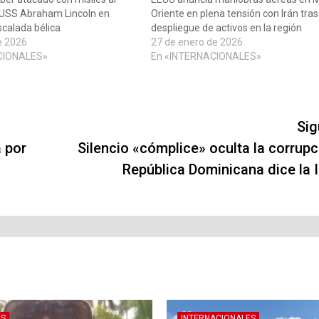
 USS Abraham Lincoln en
Oriente en plena tensión con Irán tras
scalada bélica
despliegue de activos en la región
e 2026
27 de enero de 2026
CIONALES»
En «INTERNACIONALES»
Sig
a por
Silencio «cómplice» oculta la corrupc
República Dominicana dice la I
ES
INTERNACIONALES