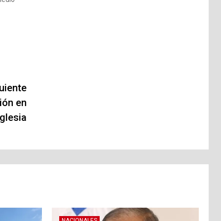
uiente
ión en
glesia
NACIONALES