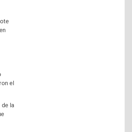
lote
 en
o
ron el
 de la
ue