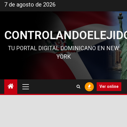
Ir
7 de agosto de 2026
al
contenido
CONTROLANDOELEJID
TU PORTAL DIGITAL DOMINICANO EN NEW
YORK
Menú
Ver online
principal