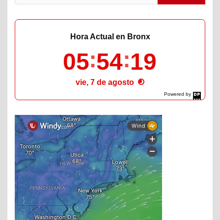
Hora Actual en Bronx
05
54
20
vie, 7 de agosto
Powered by
DaysPedia.com