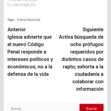
14 de abril de 2024
En «NACIONALES»
Policía Nacional
Tags:
Navegación
Anterior
Siguiente
de
Iglesia advierte que
Activa búsqueda de
el nuevo Código
ocho prófugos
entradas
Penal responde a
requeridos por
intereses políticos y
distintos casos de
económicos, no a la
rapto; exhorta a la
defensa de la vida
ciudadanía a
colaborar con
información
Buscar: