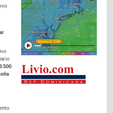
uevo
ar
ivo
iario
3.500
goña
ento.