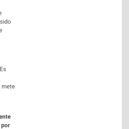
e
 sido
e
 Es
a mete
ente
 por