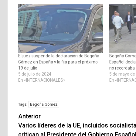
El juez suspende la declaración de Begoña
Begoña Gómez
Gómez en España y la fija para el próximo
Español decla
19 de julio
no recordaba 
5 de julio de 2024
5 de mayo de
En «INTERNACIONALES»
En «INTERNA
Begoña Gómez
Tags:
Navegación
Anterior
de
Varios líderes de la UE, incluidos socialista
critican al Presidente del Gobierno Españo