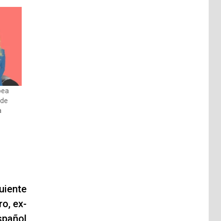
pea
 de
a
uiente
o, ex-
spañol