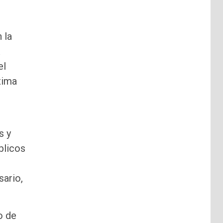
 la
a
el
xima
s y
blicos
sario,
o de