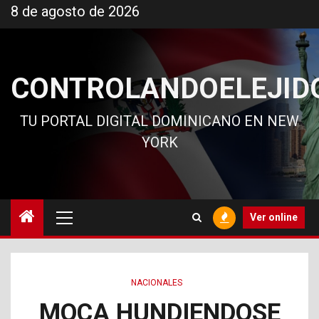
Ir
8 de agosto de 2026
al
contenido
CONTROLANDOELEJID
TU PORTAL DIGITAL DOMINICANO EN NEW
YORK
Menú
Ver online
principal
NACIONALES
MOCA HUNDIENDOSE