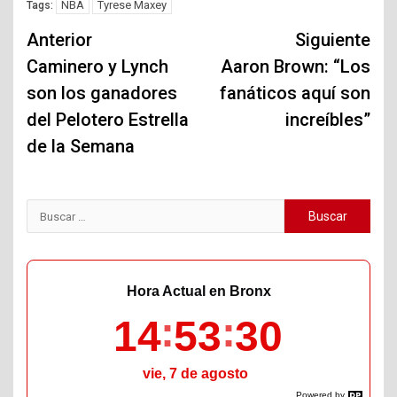
NBA
Tyrese Maxey
Tags:
Navegación
Anterior
Siguiente
de
Caminero y Lynch
Aaron Brown: “Los
son los ganadores
fanáticos aquí son
entradas
del Pelotero Estrella
increíbles”
de la Semana
Buscar:
Hora Actual en Bronx
14
53
31
vie, 7 de agosto
Powered by