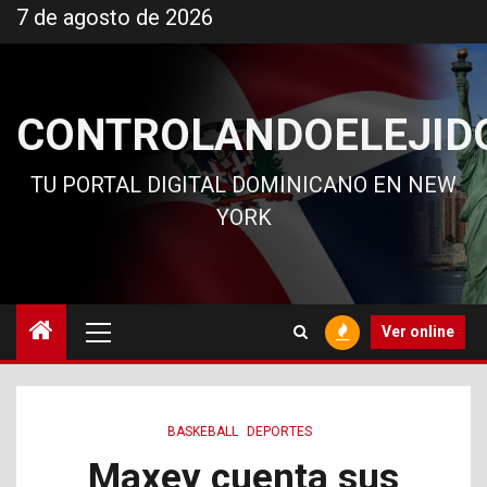
Ir
7 de agosto de 2026
al
contenido
CONTROLANDOELEJID
TU PORTAL DIGITAL DOMINICANO EN NEW
YORK
Menú
Ver online
principal
BASKEBALL
DEPORTES
Maxey cuenta sus