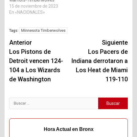
15 de noviembre de 2023
En «NACIONALES»
Minnesota Timberwolves
Tags:
Navegación
Anterior
Siguiente
de
Los Pistons de
Los Pacers de
Detroit vencen 124-
Indiana derrotaron a
entradas
104 a Los Wizards
Los Heat de Miami
de Washington
119-110
Buscar:
Hora Actual en Bronx