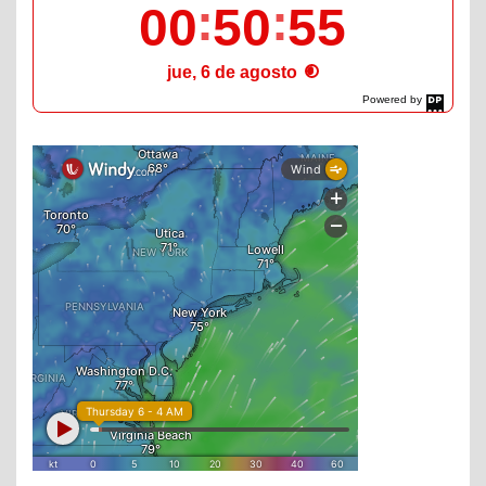
00
50
56
jue, 6 de agosto
Powered by
DaysPedia.com