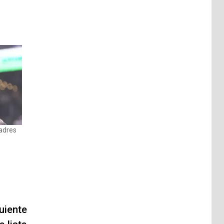
Padres
uiente