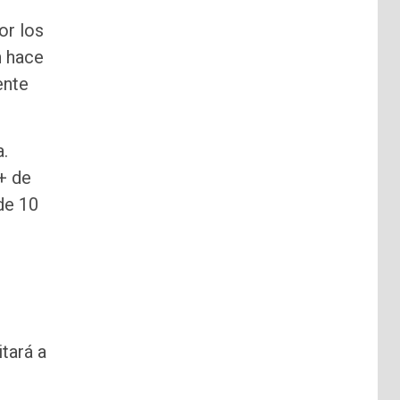
or los
n hace
ente
a.
+ de
de 10
s
tará a