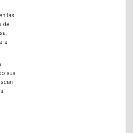
en las
a de
sa,
era
a
do sus
uscan
os