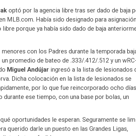
lak
optó por la agencia libre tras ser dado de baja p
s en MLB.com. Había sido designado para asignació
o libre porque ya había sido dado de baja anteriorm
as menores con los Padres durante la temporada baj
on un promedio de bateo de .333/.412/.512 y un wRC
ndo
Miguel Andújar
ingresó a la lista de lesionados 
orva. Dicha colocación en la lista de lesionados se
ápidamente, por lo que fue reincorporado ocho día
to durante ese tiempo, con una base por bolas, un
r qué oportunidades le esperan. Seguramente se limi
era querido darle un puesto en las Grandes Ligas,