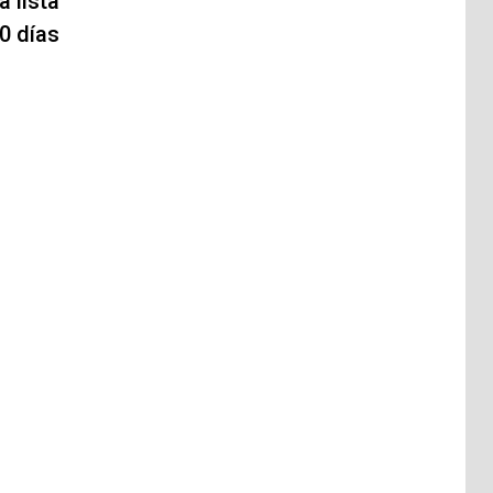
 lista
0 días