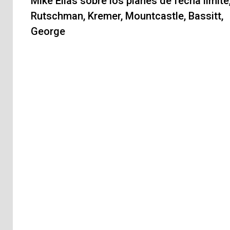
de
Mike Elias sobre los planes de fecha límite
Rutschman, Kremer, Mountcastle, Bassitt,
entradas
George