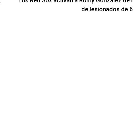
,
Los Red Sox activan a Romy González de la
de lesionados de 6