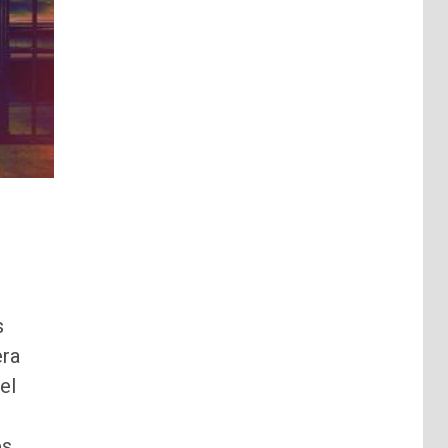
s
era
el
es