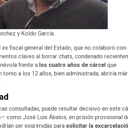
nchez y Koldo García.
 ex fiscal general del Estado, que no colaboró con 
mentos claves al borrar chats, condenado recient
enévola frente a
los cuatro años de cárcel
que
torno a los 12 años, bien administrada, abriría má
.
dad
icas consultadas, puede resultar decisivo en este cá
s
— como José Luis Ábalos, en prisión provisional 
drían ser esgrimidas para
solicitar la excarcelaci