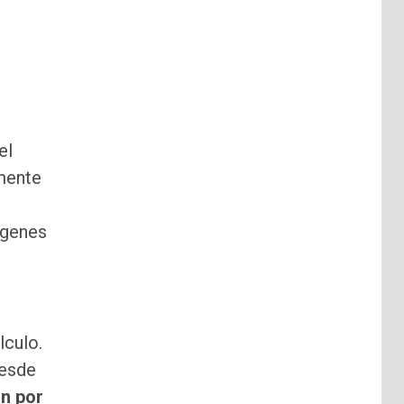
el
emente
rgenes
lculo.
desde
ón por