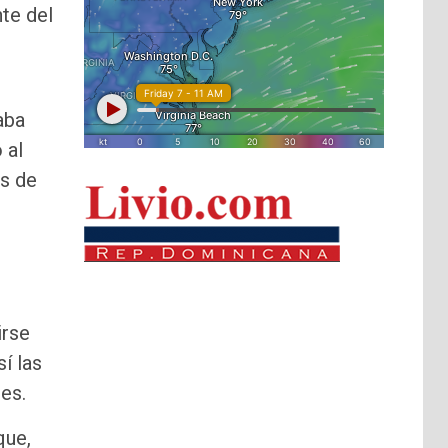
te del
aba
 al
is de
irse
í las
es.
que,