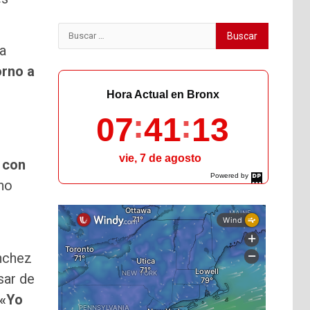
Buscar:
la
orno a
Hora Actual en Bronx
07
41
14
vie, 7 de agosto
 con
Powered by
 no
DaysPedia.com
ánchez
sar de
«Yo