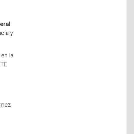
eral
cia y
, en la
UTE
Gómez