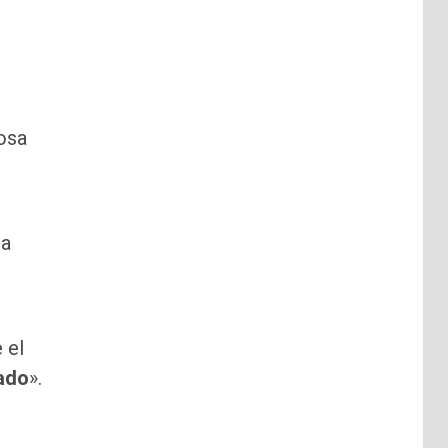
osa
la
 el
ado
».