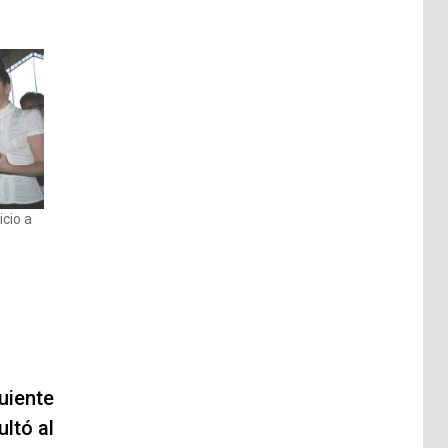
icio a
uiente
ltó al