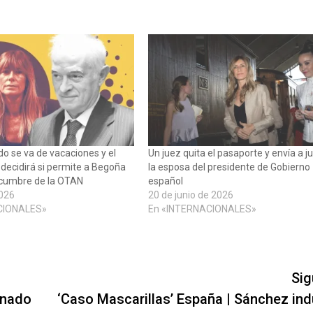
do se va de vacaciones y el
Un juez quita el pasaporte y envía a ju
 decidirá si permite a Begoña
la esposa del presidente de Gobierno
 cumbre de la OTAN
español
2026
20 de junio de 2026
CIONALES»
En «INTERNACIONALES»
Sig
enado
‘Caso Mascarillas’ España | Sánchez indu