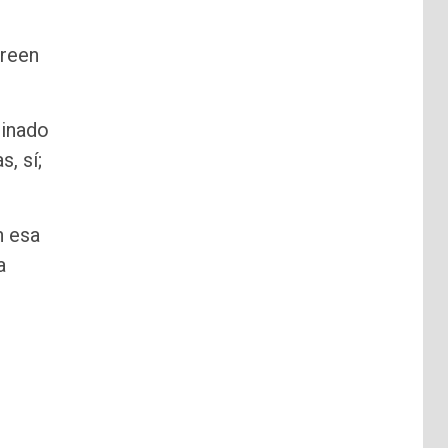
creen
einado
, sí;
n esa
a