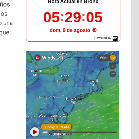
Hora Actual en Bronx
años
05
29
07
los
o una
dom, 9 de agosto
 que
Powered by
DaysPedia.com