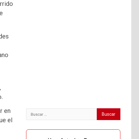
rrido
de
ades
ano
,
.
r en
Buscar:
ue el