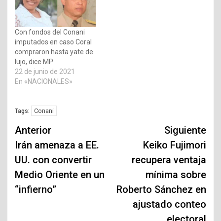
Con fondos del Conani
imputados en caso Coral
compraron hasta yate de
lujo, dice MP
22 de junio de 2021
En «NACIONALES»
Conani
Tags:
Navegación
Anterior
Siguiente
de
Irán amenaza a EE.
Keiko Fujimori
UU. con convertir
recupera ventaja
entradas
Medio Oriente en un
mínima sobre
“infierno”
Roberto Sánchez en
ajustado conteo
electoral