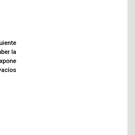
uiente
ber la
expone
vacíos