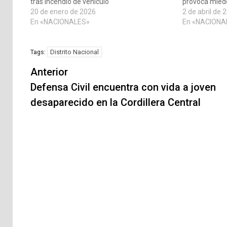
tras incendio de vehículo
provoca miedo 
20 de enero de 2026
2 de abril de 
En «NACIONALES»
En «NACIONA
Distrito Nacional
Tags:
Navegación
Anterior
de
Defensa Civil encuentra con vida a joven
desaparecido en la Cordillera Central
entradas