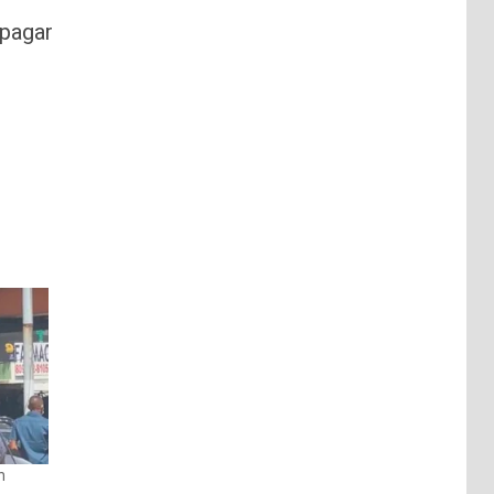
apagar
n