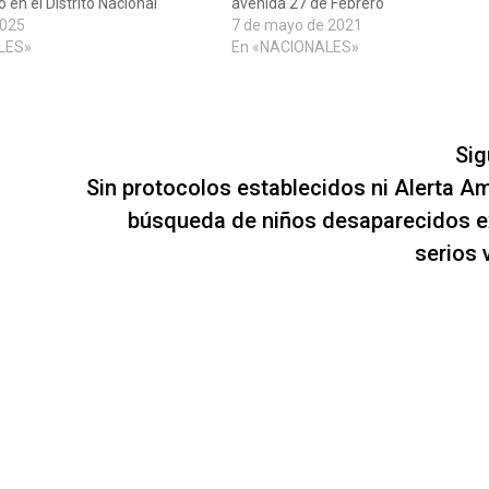
en el Distrito Nacional
avenida 27 de Febrero
2025
7 de mayo de 2021
LES»
En «NACIONALES»
Sig
Sin protocolos establecidos ni Alerta Am
búsqueda de niños desaparecidos 
serios 