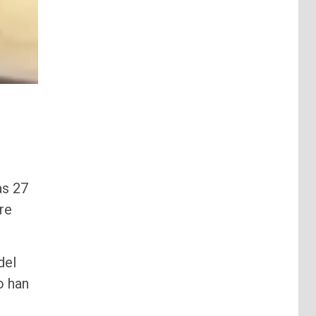
as 27
re
del
o han