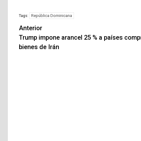
República Dominicana
Tags:
Navegación
Anterior
de
Trump impone arancel 25 % a países comp
bienes de Irán
entradas