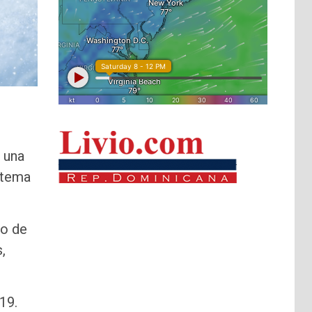
 una
stema
ro de
,
19.