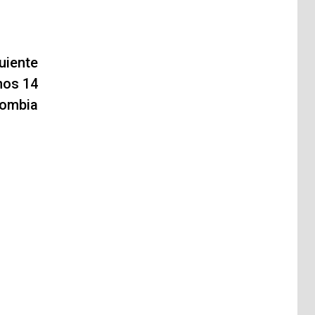
uiente
nos 14
lombia