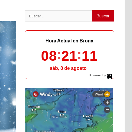
Buscar:
Hora Actual en Bronx
08
21
12
sáb, 8 de agosto
Powered by
DaysPedia.com