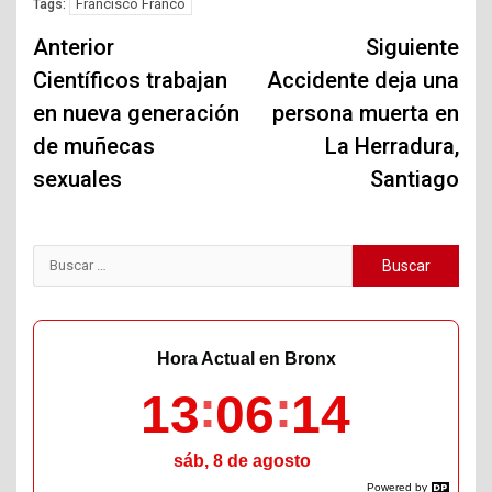
Francisco Franco
Tags:
Navegación
Anterior
Siguiente
de
Científicos trabajan
Accidente deja una
en nueva generación
persona muerta en
entradas
de muñecas
La Herradura,
sexuales
Santiago
Buscar:
Hora Actual en Bronx
13
06
15
sáb, 8 de agosto
Powered by