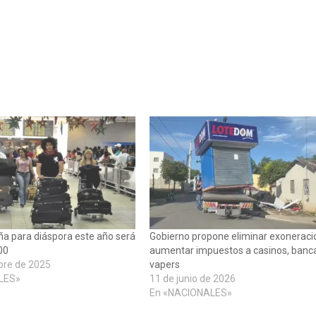
ña para diáspora este año será
Gobierno propone eliminar exoneraci
00
aumentar impuestos a casinos, banc
bre de 2025
vapers
LES»
11 de junio de 2026
En «NACIONALES»