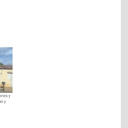
ones y
as y