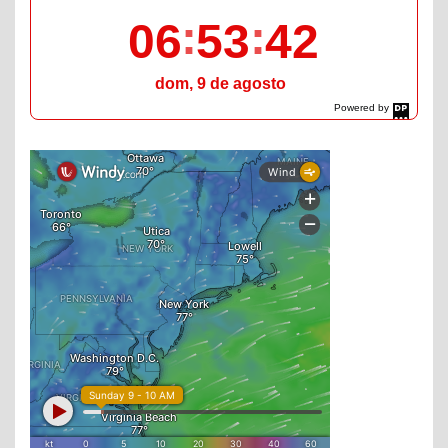
06
53
43
dom, 9 de agosto
Powered by
DaysPedia.com