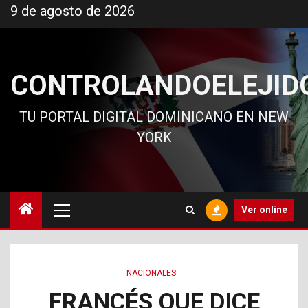
Ir
9 de agosto de 2026
al
contenido
CONTROLANDOELEJID
TU PORTAL DIGITAL DOMINICANO EN NEW
YORK
Menú
Ver online
principal
NACIONALES
FRANCÉS QUE DICE