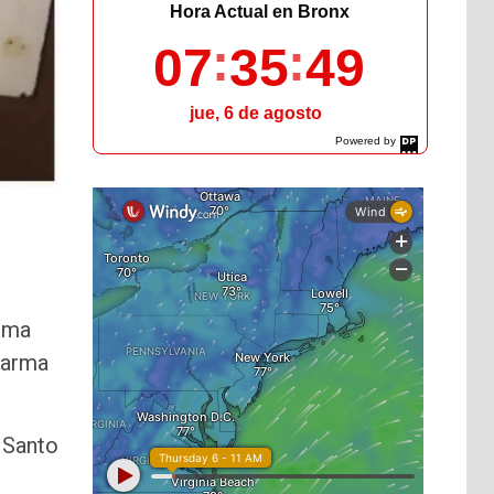
Hora Actual en Bronx
07
35
50
jue, 6 de agosto
Powered by
DaysPedia.com
lima
 arma
a Santo