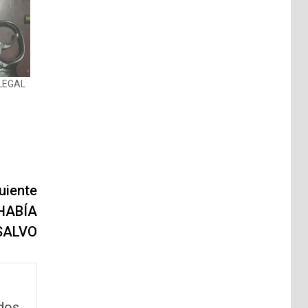
LEGAL
uiente
HABÍA
SALVO
dos