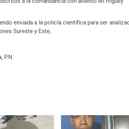
scritos a la comandancia con asiento en Higuey
ndo enviada a la policía científica para ser analiza
ones Sureste y Este,
, P.N