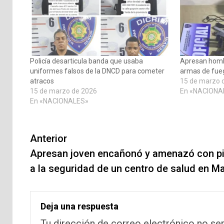
Policía desarticula banda que usaba
Apresan homb
uniformes falsos de la DNCD para cometer
armas de fue
atracos
15 de marzo 
15 de marzo de 2026
En «NACIONA
En «NACIONALES»
Navegación
Anterior
de
Apresan joven encañonó y amenazó con pi
a la seguridad de un centro de salud en M
entradas
Deja una respuesta
Tu dirección de correo electrónico no ser