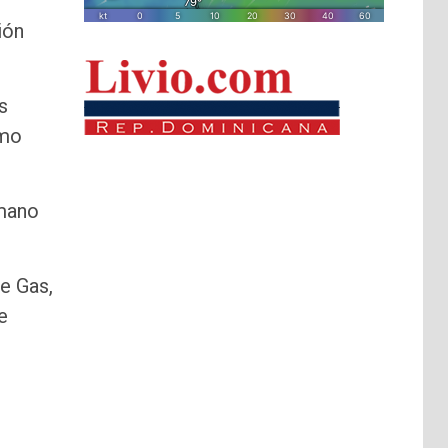
ión
s
smo
 mano
e Gas,
e