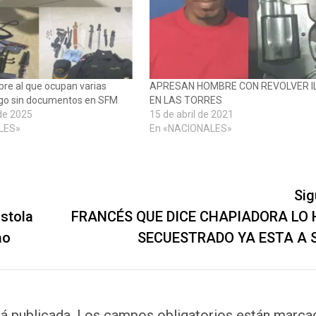
re al que ocupan varias
APRESAN HOMBRE CON REVOLVER I
go sin documentos en SFM
EN LAS TORRES
de 2025
15 de abril de 2021
LES»
En «NACIONALES»
Sig
stola
FRANCÉS QUE DICE CHAPIADORA LO 
ao
SECUESTRADO YA ESTA A 
á publicada.
Los campos obligatorios están marca