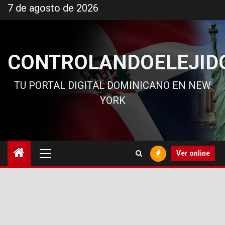
Ir
7 de agosto de 2026
al
contenido
CONTROLANDOELEJID
TU PORTAL DIGITAL DOMINICANO EN NEW
YORK
Menú
Ver online
principal