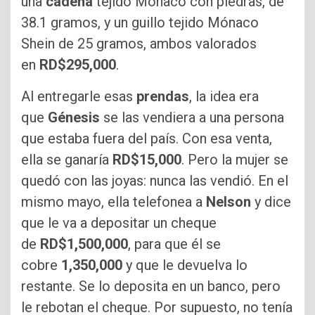
una
cadena
tejido Mónaco con piedras, de
38.1 gramos, y un guillo tejido Mónaco
Shein de 25 gramos, ambos valorados
en
RD$295,000
.
Al entregarle esas
prendas
, la idea era
que
Génesis
se las vendiera a una persona
que estaba fuera del país. Con esa venta,
ella se ganaría
RD$15,000
. Pero la mujer se
quedó con las joyas: nunca las vendió. En el
mismo mayo, ella telefonea a
Nelson
y dice
que le va a depositar un cheque
de
RD$1,500,000
, para que él se
cobre
1,350,000
y que le devuelva lo
restante. Se lo deposita en un banco, pero
le rebotan el cheque. Por supuesto, no tenía