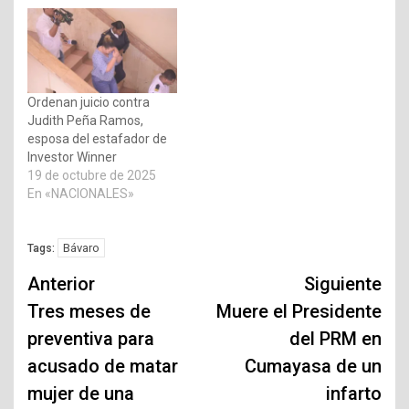
Ordenan juicio contra
Judith Peña Ramos,
esposa del estafador de
Investor Winner
19 de octubre de 2025
En «NACIONALES»
Bávaro
Tags:
Navegación
Anterior
Siguiente
de
Tres meses de
Muere el Presidente
preventiva para
del PRM en
entradas
acusado de matar
Cumayasa de un
mujer de una
infarto