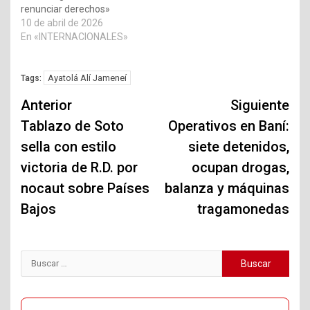
renunciar derechos»
10 de abril de 2026
En «INTERNACIONALES»
Ayatolá Alí Jameneí
Tags:
Navegación
Anterior
Siguiente
de
Tablazo de Soto
Operativos en Baní:
sella con estilo
siete detenidos,
entradas
victoria de R.D. por
ocupan drogas,
nocaut sobre Países
balanza y máquinas
Bajos
tragamonedas
Buscar: