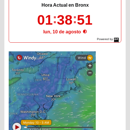
Hora Actual en Bronx
01
38
52
lun, 10 de agosto
Powered by
DaysPedia.com