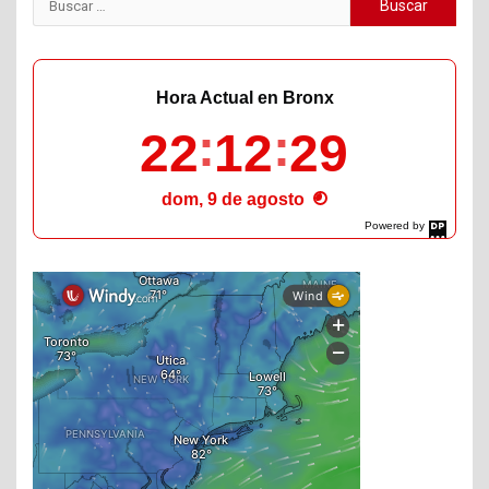
Buscar:
Hora Actual en Bronx
22
12
30
dom, 9 de agosto
Powered by
DaysPedia.com