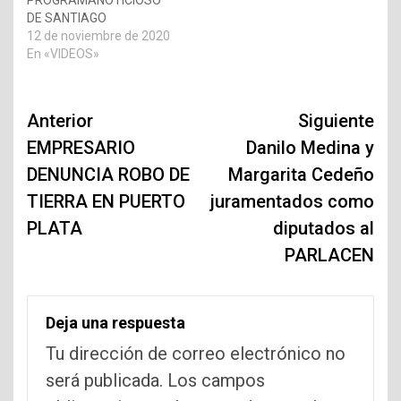
PROGRAMANOTICIOSO
DE SANTIAGO
12 de noviembre de 2020
En «VIDEOS»
Navegación
Anterior
Siguiente
de
EMPRESARIO
Danilo Medina y
DENUNCIA ROBO DE
Margarita Cedeño
entradas
TIERRA EN PUERTO
juramentados como
PLATA
diputados al
PARLACEN
Deja una respuesta
Tu dirección de correo electrónico no
será publicada.
Los campos