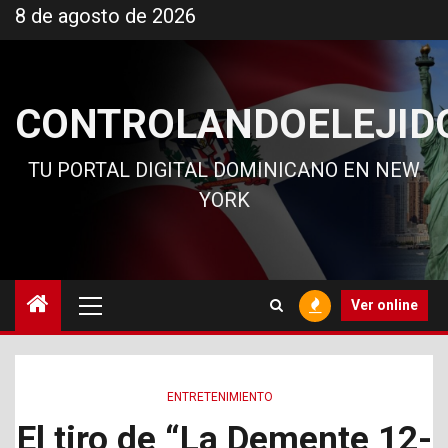
Ir
8 de agosto de 2026
al
contenido
CONTROLANDOELEJID
TU PORTAL DIGITAL DOMINICANO EN NEW
YORK
Menú
Ver online
principal
ENTRETENIMIENTO
El tiro de “La Demente 12-