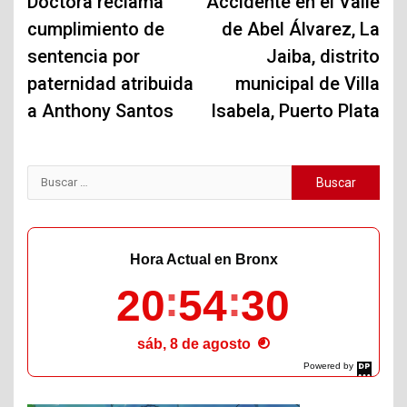
de
Doctora reclama
Accidente en el Valle
cumplimiento de
de Abel Álvarez, La
entradas
sentencia por
Jaiba, distrito
paternidad atribuida
municipal de Villa
a Anthony Santos
Isabela, Puerto Plata
Buscar:
Hora Actual en Bronx
20
54
31
sáb, 8 de agosto
Powered by
DaysPedia.com