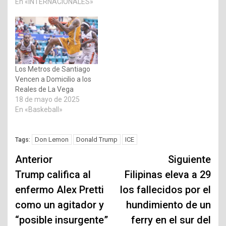
En «INTERNACIONALES»
Los Metros de Santiago
Vencen a Domicilio a los
Reales de La Vega
18 de mayo de 2025
En «Baskeball»
Don Lemon
Donald Trump
ICE
Tags:
Navegación
Anterior
Siguiente
de
Trump califica al
Filipinas eleva a 29
enfermo Alex Pretti
los fallecidos por el
entradas
como un agitador y
hundimiento de un
“posible insurgente”
ferry en el sur del